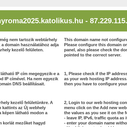
nyroma2025.katolikus.hu - 87.229.115
még nem tartozik webtárhely
This domain name not configured
k a domain használatához adja
Please configure this domain on
hely kezelő felületen.
panel, also please check the dom
pointed to the correct server.
t látható IP cím megegyezik-e a
1, Please check if the IP address
od IP címével. Ha nem egyezik
as your web hosting IP address.
domain DNS beállításait.
then you have to configure yo
rhely kezelő felületünkre. A
2, Login to our web hosting cont
kattints az Új webhely
menu click on the Add new websi
 a képen látható modon a
the values as you see it on the 
- leave IP, IPv6, traffic quota as i
om korlát mezőket hagyd
- enter your domain name with