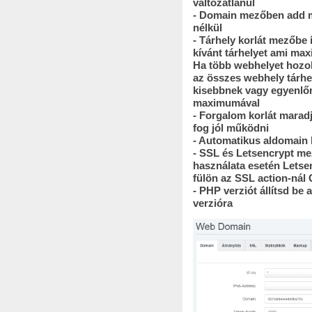
változatlanul
- Domain mezőben add 
nélkül
- Tárhely korlát mezőbe 
kívánt tárhelyet ami max
Ha több webhelyet hozol
az összes webhely tárhe
kisebbnek vagy egyenlőne
maximumával
- Forgalom korlát marad
fog jól működni
- Automatikus aldomain
- SSL és Letsencrypt mez
használata esetén Letsen
fülön az SSL action-nál C
- PHP verziót állítsd be 
verzióra