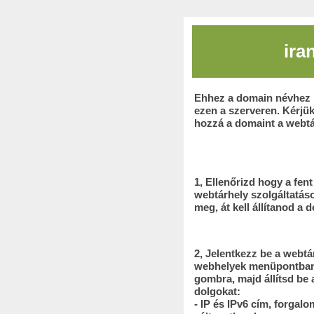
ira
Ehhez a domain névhez 
ezen a szerveren. Kérjü
hozzá a domaint a webtár
1, Ellenőrizd hogy a fen
webtárhely szolgáltatás
meg, át kell állítanod a 
2, Jelentkezz be a webtá
webhelyek menüpontban 
gombra, majd állítsd be
dolgokat:
- IP és IPv6 cím, forgal