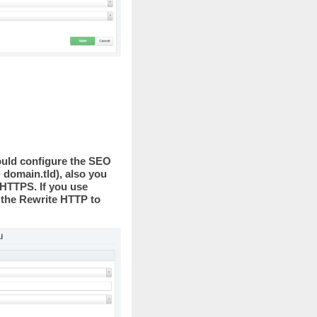
ould configure the SEO
 domain.tld), also you
HTTPS. If you use
 the Rewrite HTTP to