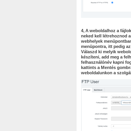
4, A weboldalhoz a fájlok
neked kell létrehoznod 
webhelyek menüpontban 
menüpontra, itt pedig a
Válaszd ki melyik webol
készíteni, add meg a fel
felhasználónév kapni fog
kattints a Mentés gombra
weboldalunkon a szolgált