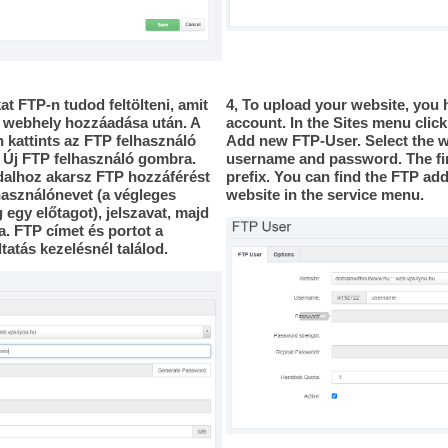
at FTP-n tudod feltölteni, amit
4, To upload your website, you 
a webhely hozzáadása után. A
account. In the Sites menu clic
kattints az FTP felhasználó
Add new FTP-User. Select the we
z Új FTP felhasználó gombra.
username and password. The fin
dalhoz akarsz FTP hozzáférést
prefix. You can find the FTP ad
használónevet (a végleges
website in the service menu.
 egy előtagot), jelszavat, majd
. FTP címet és portot a
atás kezelésnél találod.