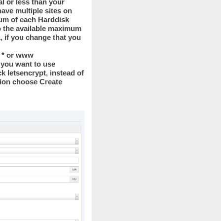
l or less than your
ave multiple sites on
um of each Harddisk
o the available maximum
1, if you change that you
e * or www
f you want to use
ck letsencrypt, instead of
tion choose Create