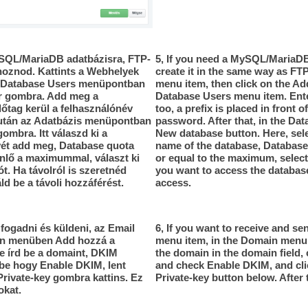
SQL/MariaDB adatbázisra, FTP-
5, If you need a MySQL/MariaD
ehoznod. Kattints a Webhelyek
create it in the same way as FTP
a Database Users menüpontban
menu item, then click on the Ad
er gombra. Add meg a
Database Users menu item. Ente
előtag kerül a felhasználónév
too, a prefix is placed in front 
 Ez után az Adatbázis menüpontban
password. After that, in the Dat
gombra. Itt válaszd ki a
New database button. Here, sele
vét add meg, Database quota
name of the database, Database
nlő a maximummal, választ ki
or equal to the maximum, select
t. Ha távolról is szeretnéd
you want to access the databas
áld be a távoli hozzáférést.
access.
 fogadni és küldeni, az Email
6, If you want to receive and se
in menüben Add hozzá a
menu item, in the Domain menu,
 írd be a domaint, DKIM
the domain in the domain field,
 be hogy Enable DKIM, lent
and check Enable DKIM, and cl
rivate-key gombra kattins. Ez
Private-key button below. After t
okat.