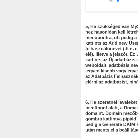
5, Ha szükséged van My
hez hasonlóan kell létr
menüpontra, ott pedig 
kattints az Add new Us
felhasználónevet (itt is 
elé), illetve a jelszót.
kattints az Új adatbázis 
weboldalt, adatbázis ne
legyen kisebb vagy egye
az Adatbázis Felhasználó
elérni az adatbázist, pip
6, Ha szeretnél leveleket
menüpont alatt, a Doma
domaint. Domain mezőbe
gombra kattintva pipáld
pedig a Generate DKIM P
után ments el a beállítás