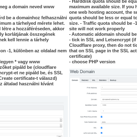
- Harddisk quota should be equa
meg a domain neved www
maximum available size. If you h
one web hosting account, the s
írd be a domainhoz felhasználni
quota should be less or equal t
imum a tárhelyed mérete lehet.
size. - Traffic quota should be -
 létre a hozzáféréseden, akkor
site will not work properly
ly korlátjának összegének
- Automatic aldomain should b
k kell lennie a tárhely
- tick in SSL and Letsencrypt (i
Cloudflare proxy, then do not ti
jon -1, különben az oldalad nem
that on SSL page in the SSL ac
certificate)
 legyen * vagy www
- choose PHP version
őket pipáld be (cloudflare
crypt-et ne pipáld be, és SSL
reate certificate-t válaszd)
az általad használni kívánt