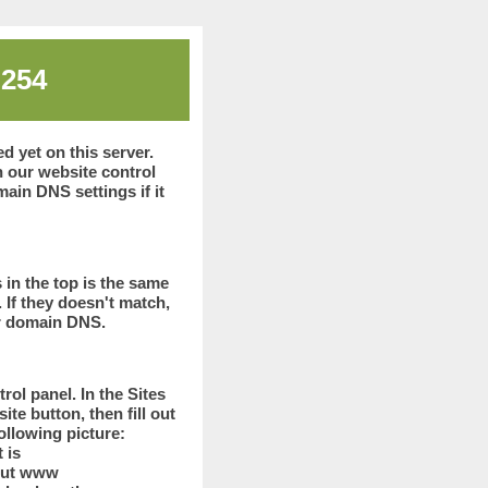
.254
 yet on this server.
 our website control
ain DNS settings if it
 in the top is the same
 If they doesn't match,
ur domain DNS.
rol panel. In the Sites
te button, then fill out
following picture:
t is
out www